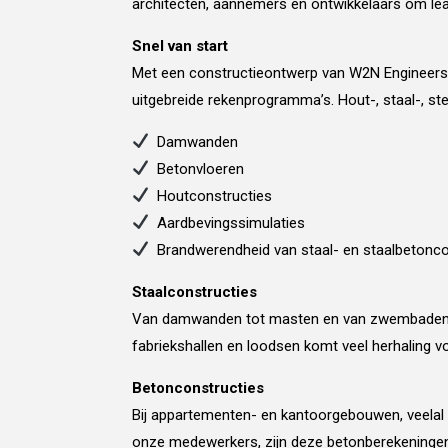
architecten, aannemers en ontwikkelaars om l
Snel van start
Met een constructieontwerp van W2N Engineers 
uitgebreide rekenprogramma’s. Hout-, staal-, s
Damwanden
Betonvloeren
Houtconstructies
Aardbevingssimulaties
Brandwerendheid van staal- en staalbetonco
Staalconstructies
Van damwanden tot masten en van zwembaden tot
fabriekshallen en loodsen komt veel herhaling v
Betonconstructies
Bij appartementen- en kantoorgebouwen, veelal i
onze medewerkers, zijn deze betonberekeningen