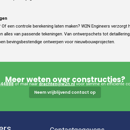
ngen
g? Of een controle berekening laten maken? W2N Engineers verzorgt
alles van passende tekeningen. Van ontwerpschets tot detaillering. T
pen bevingsbestendige ontwerpen voor nieuwbouwprojecten.
Meer weten over constructies?
544888
of mail naar
drachten@w2n.nl
voor slimme en efficiënte co
Neem vrijblijvend contact op
ers
Contactgegevens