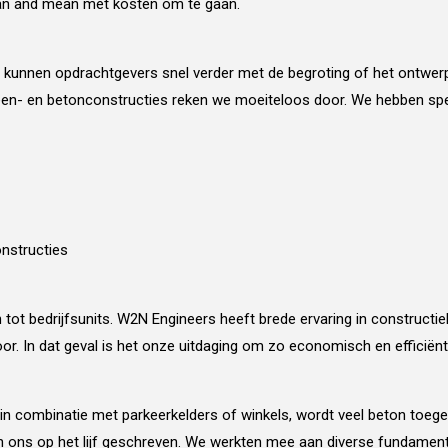
ean and mean met kosten om te gaan.
kunnen opdrachtgevers snel verder met de begroting of het ontwer
teen- en betonconstructies reken we moeiteloos door. We hebben spe
nstructies
 bedrijfsunits. W2N Engineers heeft brede ervaring in constructie
oor. In dat geval is het onze uitdaging om zo economisch en efficiën
n combinatie met parkeerkelders of winkels, wordt veel beton toegep
 ons op het lijf geschreven. We werkten mee aan diverse fundamen