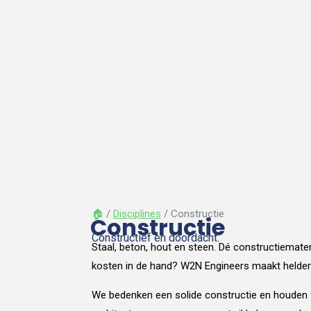
🏠︎
/
Disciplines
/ Constructie
Constructie
Constructief en doordacht.
Staal, beton, hout en steen. Dé constructiemat
kosten in de hand? W2N Engineers maakt heldere
We bedenken een solide constructie en houden f