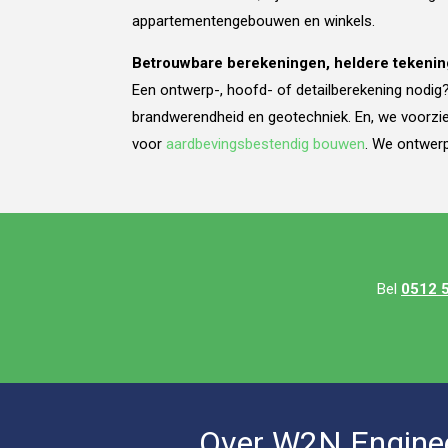
appartementengebouwen en winkels.
Betrouwbare berekeningen, heldere tekeni
Een ontwerp-, hoofd- of detailberekening nodi
brandwerendheid en geotechniek. En, we voorzien 
voor
aardbevingsbestendig bouwen
. We ontwer
Bel
0512 
Over W2N Engine