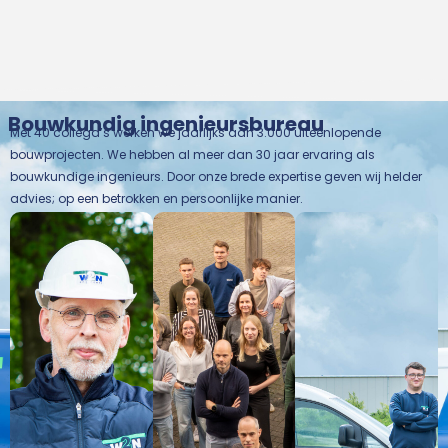
Bouwkundig ingenieursbureau
-
-
-
Met 40 collega’s werken we jaarlijks aan 3.000 uiteenlopende
bouwprojecten. We hebben al meer dan 30 jaar ervaring als
bouwkundige ingenieurs. Door onze brede expertise geven wij helder
advies; op een betrokken en persoonlijke manier.
-
-
-