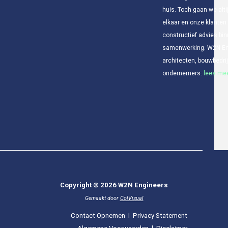
huis. Toch gaan we alti
elkaar en onze klanten
constructief advies bin
samenwerking. W2N Eng
architecten, bouwbedr
ondernemers.
lees mee
Copyright © 2026 W2N Engineers
Gemaakt door
ColVisual
Contact Opnemen
l
Privacy Statement