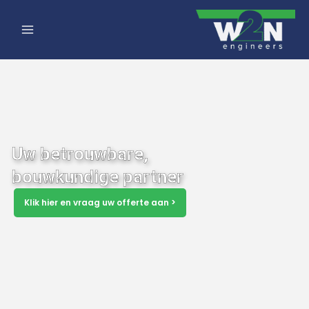
Ga
naar
de
inhoud
Uw betrouwbare,
bouwkundige partner
Klik hier en vraag uw offerte aan >