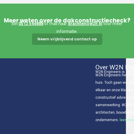
Meer weten over de dakconstructiecheck?
Bel
0512 544888
of mail naar
drachten@w2n.nl
voor meer
informatie.
Neem vrijblijvend contact op
Over W2N Eng
W2N Engineers is een v
W2N Engineers heeft ee
huis. Toch gaan we alti
elkaar en onze klanten
constructief advies bin
samenwerking. W2N Eng
architecten, bouwbedr
ondernemers.
lees mee