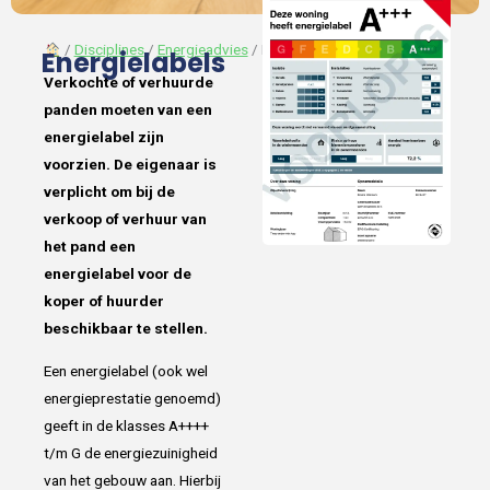
︎
/
Disciplines
/
Energieadvies
/ Energielabels
Energielabels
Verkochte of verhuurde
panden moeten van een
energielabel zijn
voorzien. De eigenaar is
verplicht om bij de
verkoop of verhuur van
het pand een
energielabel voor de
koper of huurder
beschikbaar te stellen.
Een energielabel (ook wel
energieprestatie genoemd)
geeft in de klasses A++++
t/m G de energiezuinigheid
van het gebouw aan. Hierbij