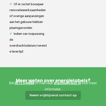
✔
Of er na het bouwjaar
renovatiewerkzaamheden
of overige aanpassingen
aan het gebouw hebben
plaatsgevonden
✔
Indien van toepassing
de
overdrachtsdatum/vereist
e levertijd
Meer weten over energielabels?
Bel
0512 544888
of mail naar
drachten@w2n.nl
voor meer
informatie.
Neem vrijblijvend contact op