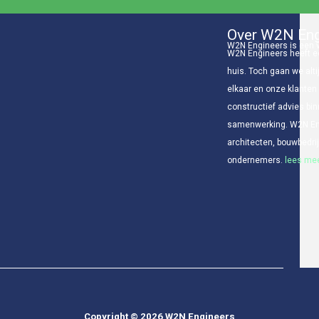
Over W2N Eng
W2N Engineers is een v
W2N Engineers heeft ee
huis. Toch gaan we alti
elkaar en onze klanten
constructief advies bin
samenwerking. W2N Eng
architecten, bouwbedr
ondernemers.
lees mee
Copyright © 2026 W2N Engineers