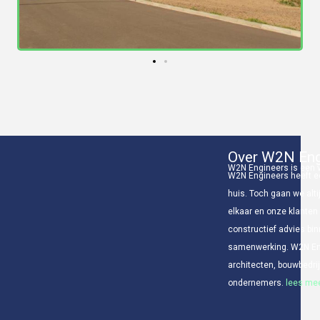
Over W2N Eng
W2N Engineers is een v
W2N Engineers heeft ee
huis. Toch gaan we alti
elkaar en onze klanten
constructief advies bin
samenwerking. W2N Eng
architecten, bouwbedr
ondernemers.
lees mee