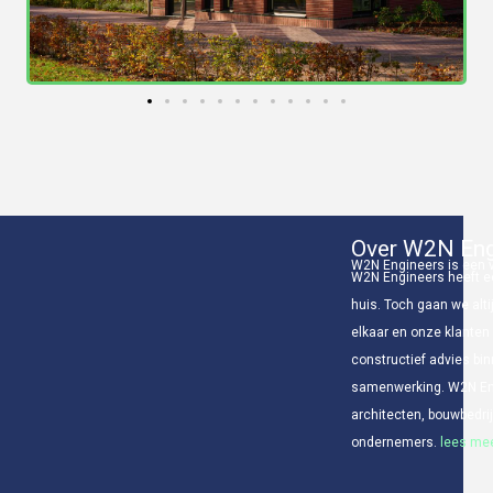
Over W2N Eng
W2N Engineers is een v
W2N Engineers heeft ee
huis. Toch gaan we alti
elkaar en onze klanten
constructief advies bin
samenwerking. W2N Eng
architecten, bouwbedr
ondernemers.
lees mee