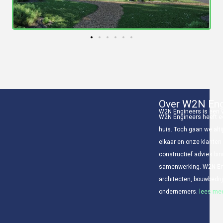
Over W2N Eng
W2N Engineers is een v
W2N Engineers heeft ee
huis. Toch gaan we alti
elkaar en onze klanten
constructief advies bin
samenwerking. W2N Eng
architecten, bouwbedr
ondernemers.
lees mee