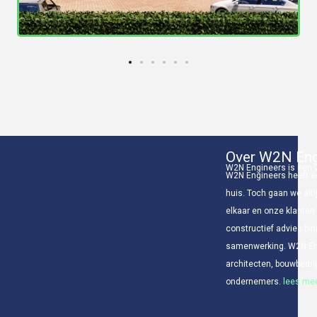
Over W2N Eng
W2N Engineers is een v
W2N Engineers heeft ee
huis. Toch gaan we alti
elkaar en onze klanten
constructief advies bin
samenwerking. W2N Eng
architecten, bouwbedr
ondernemers.
lees mee