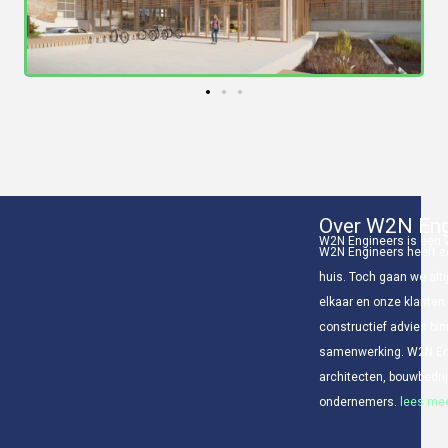
Over W2N Eng
W2N Engineers is een v
W2N Engineers heeft ee
huis. Toch gaan we alti
elkaar en onze klanten
constructief advies bin
samenwerking. W2N Eng
architecten, bouwbedr
ondernemers.
lees mee