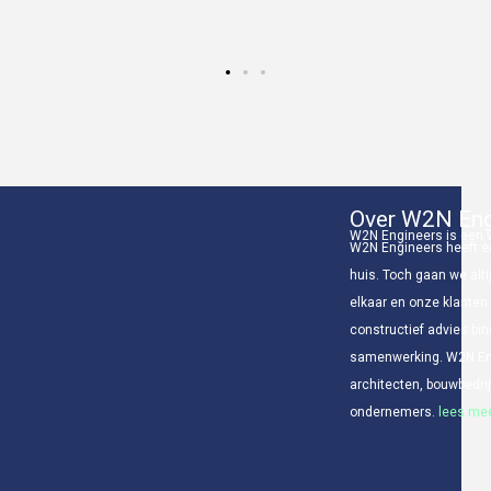
Over W2N Eng
W2N Engineers is een v
W2N Engineers heeft ee
huis. Toch gaan we alti
elkaar en onze klanten
constructief advies bin
samenwerking. W2N Eng
architecten, bouwbedr
ondernemers.
lees mee